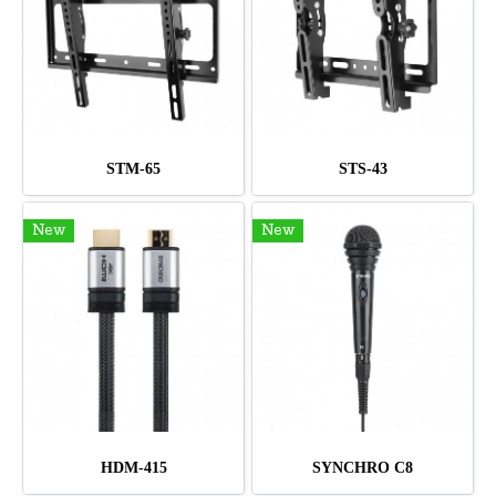
STM-65
STS-43
New
New
HDM-415
SYNCHRO C8